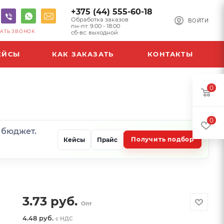
+375 (44) 555-60-18
Обработка заказов
ВОЙТИ
пн-пт: 9:00 - 18:00
АТЬ ЗВОНОК
сб-вс: выходной
ЕЙСЫ
КАК ЗАКАЗАТЬ
КОНТАКТЫ
0
0
и бюджет.
Получить подбор
Кейсы
Прайс
3.73
руб.
Опт
4.48 руб.
с НДС