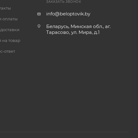
ЗАКАЗАТЬ ЗВОНОК
такты
info@beloptovik.by
я оплаты
Беларусь, Минская обл., аг.
 доставки
Тарасово, ул. Мира, д.1
 на товар
с-ответ