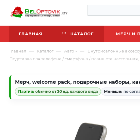
ГЛАВНАЯ
КАТАЛОГ
МЕРЧ И 
—
—
—
Главная
Каталог
Авто
Внутрисалонные аксесс
Подставка для телефона / смартфона / планшета настольная,
Мерч
,
welcome pack
,
подарочные наборы
,
ка
Партия:
обычно от 20 ед. каждого вида
Меньше:
по согл