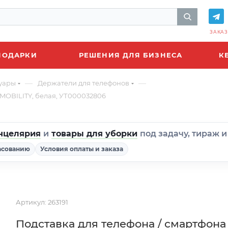
ЗАКАЗ
ПОДАРКИ
РЕШЕНИЯ ДЛЯ БИЗНЕСА
К
—
—
уары
Держатели для телефонов
 MOBILITY, белая, УТ000032806
нцелярия
и
товары для уборки
под задачу, тираж 
асованию
Условия оплаты и заказа
Артикул:
263191
Подставка для телефона / смартфона