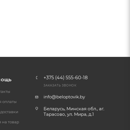
+375 (44) 555-60-18
МОЩЬ
ЗАКАЗАТЬ ЗВОНОК
такты
info@beloptovik.by
я оплаты
Беларусь, Минская обл., аг.
 доставки
Тарасово, ул. Мира, д.1
 на товар