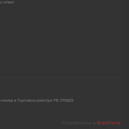
с-ответ
 номер в Торговом реестре РБ: 576829
Разработано в
BrainForce