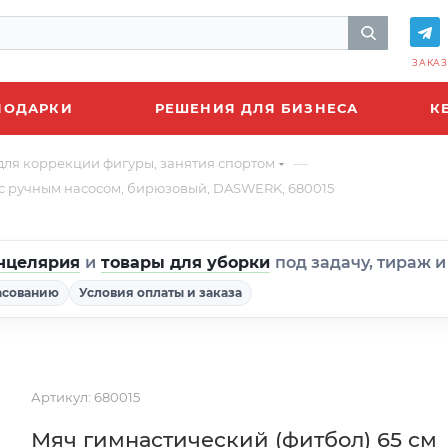
ЗАКАЗ
ПОДАРКИ
РЕШЕНИЯ ДЛЯ БИЗНЕСА
К
—
для коррекции фигуры, занятия спортом
, с ручным насосом, бирюзовый, DASWERK, 680015
нцелярия
и
товары для уборки
под задачу, тираж 
асованию
Условия оплаты и заказа
Артикул:
680015
Мяч гимнастический (фитбол) 65 см