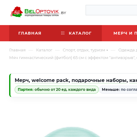
ГЛАВНАЯ
КАТАЛОГ
МЕРЧ И 
—
—
—
Главная
Каталог
Спорт, отдых, туризм
Одежда 
Мяч гимнастический (фитбол) 65 см с эффектом "антивзрыв"
Мерч
,
welcome pack
,
подарочные наборы
,
ка
Партия:
обычно от 20 ед. каждого вида
Меньше:
по согл