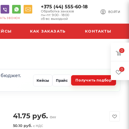
+375 (44) 555-60-18
Обработка заказов
ВОЙТИ
пн-пт: 9:00 - 18:00
АТЬ ЗВОНОК
сб-вс: выходной
ЕЙСЫ
КАК ЗАКАЗАТЬ
КОНТАКТЫ
0
0
и бюджет.
Получить подбор
Кейсы
Прайс
41.75
руб.
Опт
50.10 руб.
с НДС