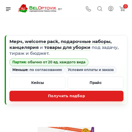
0
Мерч
,
welcome pack
,
подарочные наборы
,
канцелярия
и
товары для уборки
под задачу,
тираж и бюджет.
Партия:
обычно от 20 ед. каждого вида
Меньше:
по согласованию
Условия оплаты и заказа
Кейсы
Прайс
Получить подбор