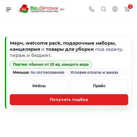
0
Мерч
,
welcome pack
,
подарочные наборы
,
канцелярия
и
товары для уборки
под задачу,
тираж и бюджет.
Партия:
обычно от 20 ед. каждого вида
Меньше:
по согласованию
Условия оплаты и заказа
Кейсы
Прайс
Получить подбор