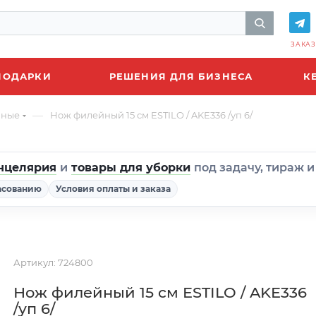
ЗАКАЗ
ПОДАРКИ
РЕШЕНИЯ ДЛЯ БИЗНЕСА
К
—
нные
Нож филейный 15 см ESTILO / AKE336 /уп 6/
нцелярия
и
товары для уборки
под задачу, тираж 
асованию
Условия оплаты и заказа
Артикул:
724800
Нож филейный 15 см ESTILO / AKE336
/уп 6/