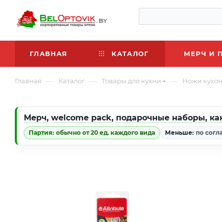
ГЛАВНАЯ
КАТАЛОГ
МЕРЧ И 
—
—
—
Главная
Каталог
Товары для кухни
Ножи кухо
Мерч
,
welcome pack
,
подарочные наборы
,
ка
Партия:
обычно от 20 ед. каждого вида
Меньше:
по согл