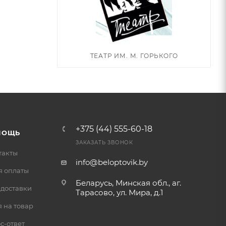
ТЕАТР ИМ. М. ГОРЬКОГО
+375 (44) 555-60-18
МОЩЬ
ЗАКАЗАТЬ ЗВОНОК
такты
info@beloptovik.by
я оплаты
Беларусь, Минская обл., аг.
 доставки
Тарасово, ул. Мира, д.1
 на товар
с-ответ