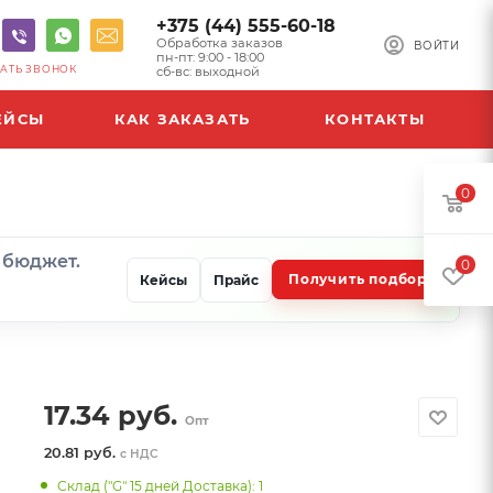
+375 (44) 555-60-18
Обработка заказов
ВОЙТИ
пн-пт: 9:00 - 18:00
АТЬ ЗВОНОК
сб-вс: выходной
ЕЙСЫ
КАК ЗАКАЗАТЬ
КОНТАКТЫ
0
и бюджет.
0
Получить подбор
Кейсы
Прайс
17.34
руб.
Опт
20.81 руб.
с НДС
Склад ("G" 15 дней Доставка): 1