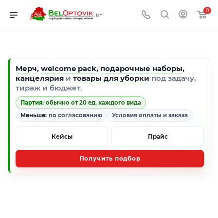
0
Мерч
,
welcome pack
,
подарочные наборы
,
канцелярия
и
товары для уборки
под задачу,
тираж и бюджет.
Партия:
обычно от 20 ед. каждого вида
Меньше:
по согласованию
Условия оплаты и заказа
Кейсы
Прайс
Получить подбор