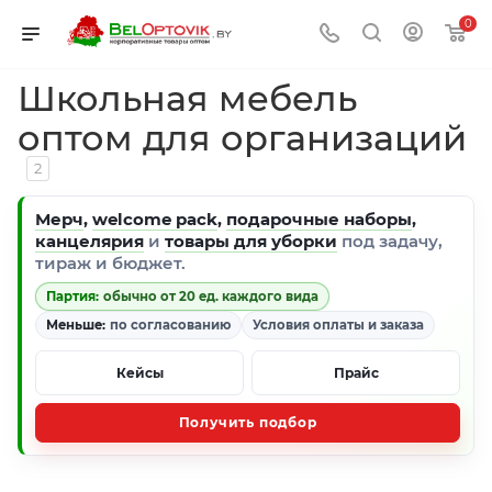
0
Школьная мебель
оптом для организаций
2
Мерч
,
welcome pack
,
подарочные наборы
,
канцелярия
и
товары для уборки
под задачу,
тираж и бюджет.
Партия:
обычно от 20 ед. каждого вида
Меньше:
по согласованию
Условия оплаты и заказа
Кейсы
Прайс
Получить подбор