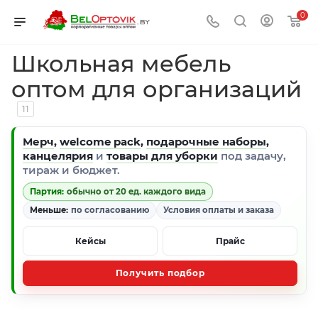
0
Школьная мебель
оптом для организаций
11
Мерч
,
welcome pack
,
подарочные наборы
,
канцелярия
и
товары для уборки
под задачу,
тираж и бюджет.
Партия:
обычно от 20 ед. каждого вида
Меньше:
по согласованию
Условия оплаты и заказа
Кейсы
Прайс
Получить подбор