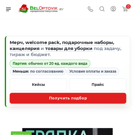
0
Мерч
,
welcome pack
,
подарочные наборы
,
канцелярия
и
товары для уборки
под задачу,
тираж и бюджет.
Партия:
обычно от 20 ед. каждого вида
Меньше:
по согласованию
Условия оплаты и заказа
Кейсы
Прайс
Получить подбор
Новинка