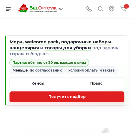
0
Мерч
,
welcome pack
,
подарочные наборы
,
канцелярия
и
товары для уборки
под задачу,
тираж и бюджет.
Партия:
обычно от 20 ед. каждого вида
Меньше:
по согласованию
Условия оплаты и заказа
Кейсы
Прайс
Получить подбор