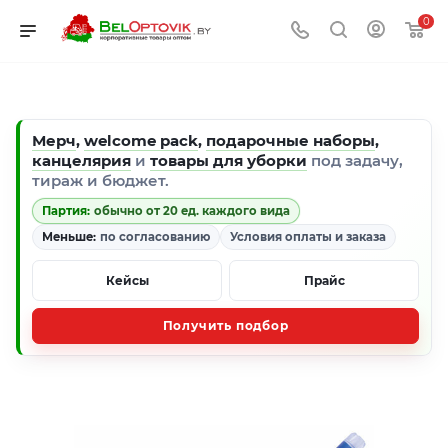
0
Мерч
,
welcome pack
,
подарочные наборы
,
канцелярия
и
товары для уборки
под задачу,
тираж и бюджет.
Партия:
обычно от 20 ед. каждого вида
Меньше:
по согласованию
Условия оплаты и заказа
Кейсы
Прайс
Получить подбор