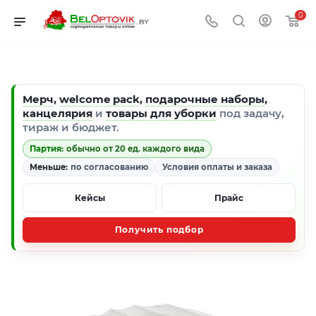
0
Мерч
,
welcome pack
,
подарочные наборы
,
канцелярия
и
товары для уборки
под задачу,
тираж и бюджет.
Партия:
обычно от 20 ед. каждого вида
Меньше:
по согласованию
Условия оплаты и заказа
Кейсы
Прайс
Получить подбор