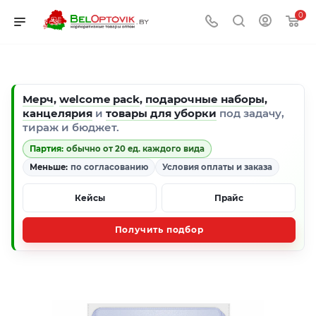
0
Мерч
,
welcome pack
,
подарочные наборы
,
канцелярия
и
товары для уборки
под задачу,
тираж и бюджет.
Партия:
обычно от 20 ед. каждого вида
Меньше:
по согласованию
Условия оплаты и заказа
Кейсы
Прайс
Получить подбор