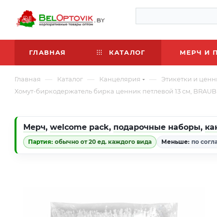
ГЛАВНАЯ
КАТАЛОГ
МЕРЧ И 
—
—
—
Главная
Каталог
Канцелярия
Этикетки и цен
Хомут-биркодержатель бирка ценник петлевой 13 см, BRAUB
Мерч
,
welcome pack
,
подарочные наборы
,
ка
Партия:
обычно от 20 ед. каждого вида
Меньше:
по согл