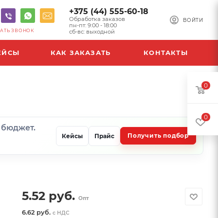
+375 (44) 555-60-18
Обработка заказов
ВОЙТИ
пн-пт: 9:00 - 18:00
АТЬ ЗВОНОК
сб-вс: выходной
ЕЙСЫ
КАК ЗАКАЗАТЬ
КОНТАКТЫ
0
0
и бюджет.
Получить подбор
Кейсы
Прайс
5.52
руб.
Опт
6.62 руб.
с НДС