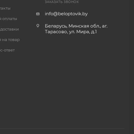
ЗАКАЗАТЬ ЗВОНОК
такты
info@beloptovik.by
я оплаты
Беларусь, Минская обл., аг.
 доставки
Тарасово, ул. Мира, д.1
 на товар
с-ответ