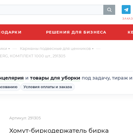
ЗАКАЗ
ПОДАРКИ
РЕШЕНИЯ ДЛЯ БИЗНЕСА
К
—
—
ники
Карманы подвесные для ценников
ERG, КОМПЛЕКТ 1000 шт., 291305
нцелярия
и
товары для уборки
под задачу, тираж 
асованию
Условия оплаты и заказа
Артикул:
291305
Хомут-биркодержатель бирка