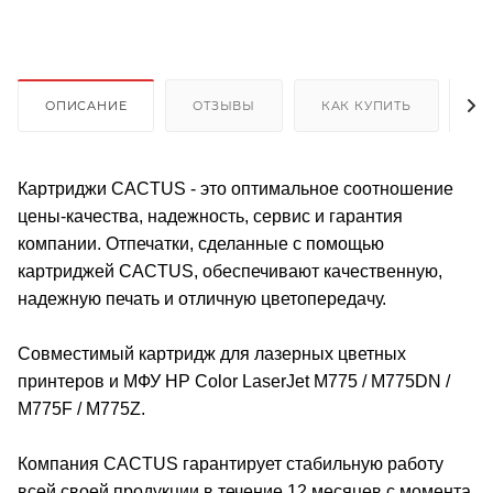
ОПИСАНИЕ
ОТЗЫВЫ
КАК КУПИТЬ
О
Картриджи CACTUS - это оптимальное соотношение
цены-качества, надежность, сервис и гарантия
компании. Отпечатки, сделанные с помощью
картриджей CACTUS, обеспечивают качественную,
надежную печать и отличную цветопередачу.
Совместимый картридж для лазерных цветных
принтеров и МФУ HP Color LaserJet M775 / M775DN /
M775F / M775Z.
Компания CACTUS гарантирует стабильную работу
всей своей продукции в течение 12 месяцев с момента