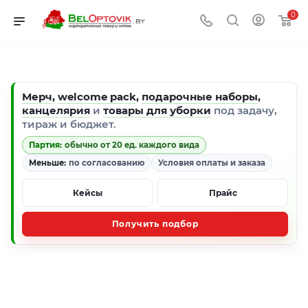
0
Мерч
,
welcome pack
,
подарочные наборы
,
канцелярия
и
товары для уборки
под задачу,
тираж и бюджет.
Партия:
обычно от 20 ед. каждого вида
Меньше:
по согласованию
Условия оплаты и заказа
Кейсы
Прайс
Получить подбор