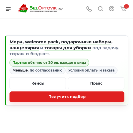
0
Мерч
,
welcome pack
,
подарочные наборы
,
канцелярия
и
товары для уборки
под задачу,
тираж и бюджет.
Партия:
обычно от 20 ед. каждого вида
Меньше:
по согласованию
Условия оплаты и заказа
Кейсы
Прайс
Получить подбор