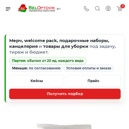
0
Мерч
,
welcome pack
,
подарочные наборы
,
канцелярия
и
товары для уборки
под задачу,
тираж и бюджет.
Партия:
обычно от 20 ед. каждого вида
Меньше:
по согласованию
Условия оплаты и заказа
Кейсы
Прайс
Получить подбор