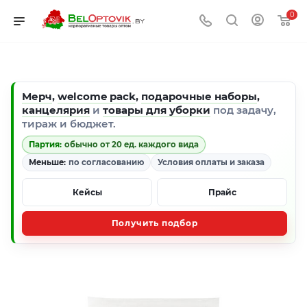
0
Мерч
,
welcome pack
,
подарочные наборы
,
канцелярия
и
товары для уборки
под задачу,
тираж и бюджет.
Партия:
обычно от 20 ед. каждого вида
Меньше:
по согласованию
Условия оплаты и заказа
Кейсы
Прайс
Получить подбор