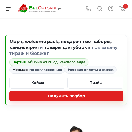
0
Мерч
,
welcome pack
,
подарочные наборы
,
канцелярия
и
товары для уборки
под задачу,
тираж и бюджет.
Партия:
обычно от 20 ед. каждого вида
Меньше:
по согласованию
Условия оплаты и заказа
Кейсы
Прайс
Получить подбор