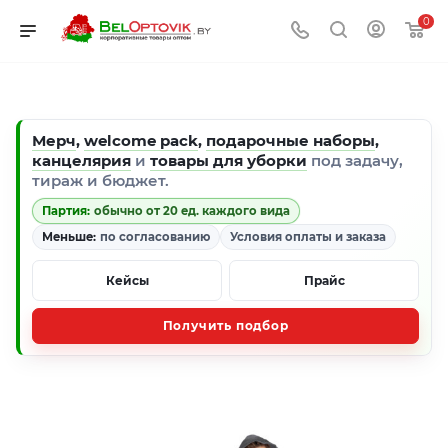
0
Мерч
,
welcome pack
,
подарочные наборы
,
канцелярия
и
товары для уборки
под задачу,
тираж и бюджет.
Партия:
обычно от 20 ед. каждого вида
Меньше:
по согласованию
Условия оплаты и заказа
Кейсы
Прайс
Получить подбор