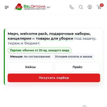
0
Мерч
,
welcome pack
,
подарочные наборы
,
канцелярия
и
товары для уборки
под задачу,
тираж и бюджет.
Партия:
обычно от 20 ед. каждого вида
Меньше:
по согласованию
Условия оплаты и заказа
Кейсы
Прайс
Получить подбор