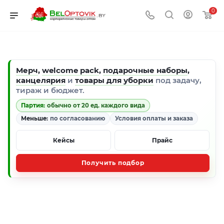
0
Мерч
,
welcome pack
,
подарочные наборы
,
канцелярия
и
товары для уборки
под задачу,
тираж и бюджет.
Партия:
обычно от 20 ед. каждого вида
Меньше:
по согласованию
Условия оплаты и заказа
Кейсы
Прайс
Получить подбор