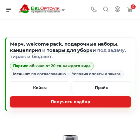
0
Мерч
,
welcome pack
,
подарочные наборы
,
канцелярия
и
товары для уборки
под задачу,
тираж и бюджет.
Партия:
обычно от 20 ед. каждого вида
Меньше:
по согласованию
Условия оплаты и заказа
Кейсы
Прайс
Получить подбор