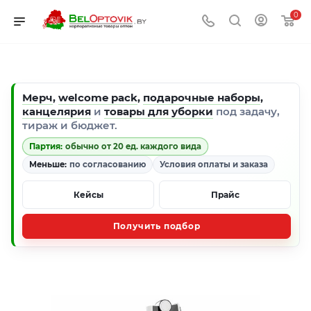
0
Мерч
,
welcome pack
,
подарочные наборы
,
канцелярия
и
товары для уборки
под задачу,
тираж и бюджет.
Партия:
обычно от 20 ед. каждого вида
Меньше:
по согласованию
Условия оплаты и заказа
Кейсы
Прайс
Получить подбор