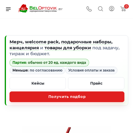
0
Мерч
,
welcome pack
,
подарочные наборы
,
канцелярия
и
товары для уборки
под задачу,
тираж и бюджет.
Партия:
обычно от 20 ед. каждого вида
Меньше:
по согласованию
Условия оплаты и заказа
Кейсы
Прайс
Получить подбор