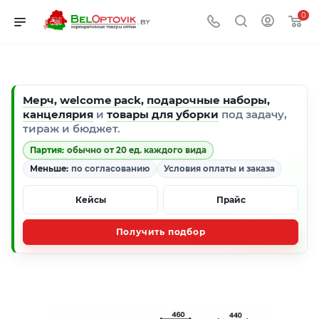
0
Мерч
,
welcome pack
,
подарочные наборы
,
канцелярия
и
товары для уборки
под задачу,
тираж и бюджет.
Партия:
обычно от 20 ед. каждого вида
Меньше:
по согласованию
Условия оплаты и заказа
Кейсы
Прайс
Получить подбор