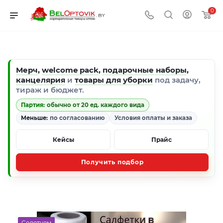
0
Мерч
,
welcome pack
,
подарочные наборы
,
канцелярия
и
товары для уборки
под задачу,
тираж и бюджет.
Партия:
обычно от 20 ед. каждого вида
Меньше:
по согласованию
Условия оплаты и заказа
Кейсы
Прайс
Получить подбор
Советуем