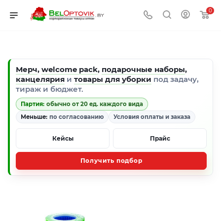
0
Мерч
,
welcome pack
,
подарочные наборы
,
канцелярия
и
товары для уборки
под задачу,
тираж и бюджет.
Партия:
обычно от 20 ед. каждого вида
Меньше:
по согласованию
Условия оплаты и заказа
Кейсы
Прайс
Получить подбор