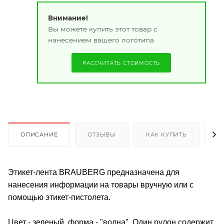
Внимание!
Вы можете купить этот товар с
нанесением вашего логотипа
РАССЧИТАТЬ СТОИМОСТЬ
ОПИСАНИЕ
ОТЗЫВЫ
КАК КУПИТЬ
О
Этикет-лента BRAUBERG предназначена для
нанесения информации на товары вручную или с
помощью этикет-пистолета.
Цвет - зеленый, форма - "волна". Один рулон содержит