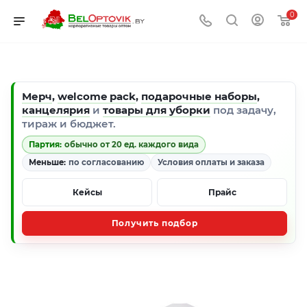
0
Мерч
,
welcome pack
,
подарочные наборы
,
канцелярия
и
товары для уборки
под задачу,
тираж и бюджет.
Партия:
обычно от 20 ед. каждого вида
Меньше:
по согласованию
Условия оплаты и заказа
Кейсы
Прайс
Получить подбор