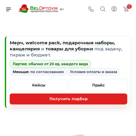
0
Мерч
,
welcome pack
,
подарочные наборы
,
канцелярия
и
товары для уборки
под задачу,
тираж и бюджет.
Партия:
обычно от 20 ед. каждого вида
Меньше:
по согласованию
Условия оплаты и заказа
Кейсы
Прайс
Получить подбор