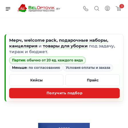
0
Мерч
,
welcome pack
,
подарочные наборы
,
канцелярия
и
товары для уборки
под задачу,
тираж и бюджет.
Партия:
обычно от 20 ед. каждого вида
Меньше:
по согласованию
Условия оплаты и заказа
Кейсы
Прайс
Получить подбор