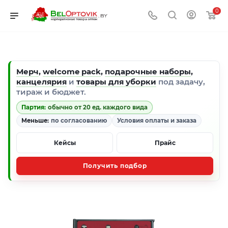
0
Мерч
,
welcome pack
,
подарочные наборы
,
канцелярия
и
товары для уборки
под задачу,
тираж и бюджет.
Партия:
обычно от 20 ед. каждого вида
Меньше:
по согласованию
Условия оплаты и заказа
Кейсы
Прайс
Получить подбор