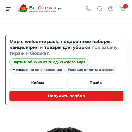
0
Мерч
,
welcome pack
,
подарочные наборы
,
канцелярия
и
товары для уборки
под задачу,
тираж и бюджет.
Партия:
обычно от 20 ед. каждого вида
Меньше:
по согласованию
Условия оплаты и заказа
Кейсы
Прайс
Получить подбор