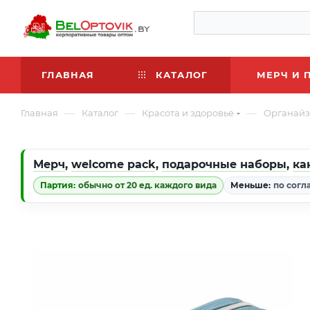
ГЛАВНАЯ
КАТАЛОГ
МЕРЧ И 
—
—
—
Главная
Каталог
Красота и здоровье
Органайз
Мерч
,
welcome pack
,
подарочные наборы
,
ка
Партия:
обычно от 20 ед. каждого вида
Меньше:
по согл