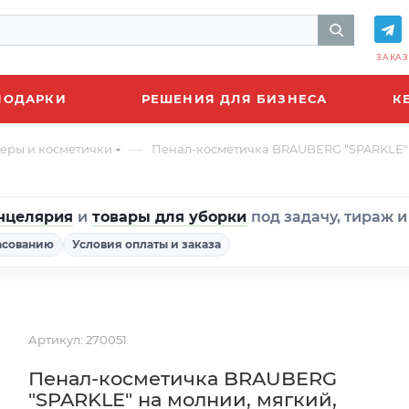
ЗАКАЗ
ПОДАРКИ
РЕШЕНИЯ ДЛЯ БИЗНЕСА
К
—
еры и косметички
Пенал-косметичка BRAUBERG "SPARKLE" на
нцелярия
и
товары для уборки
под задачу, тираж 
асованию
Условия оплаты и заказа
Артикул:
270051
Пенал-косметичка BRAUBERG
"SPARKLE" на молнии, мягкий,