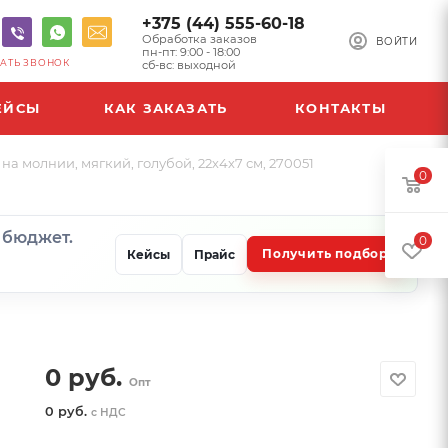
+375 (44) 555-60-18
Обработка заказов
ВОЙТИ
пн-пт: 9:00 - 18:00
АТЬ ЗВОНОК
сб-вс: выходной
ЕЙСЫ
КАК ЗАКАЗАТЬ
КОНТАКТЫ
 молнии, мягкий, голубой, 22х4х7 см, 270051
0
и бюджет.
0
Получить подбор
Кейсы
Прайс
0
руб.
Опт
0 руб.
с НДС