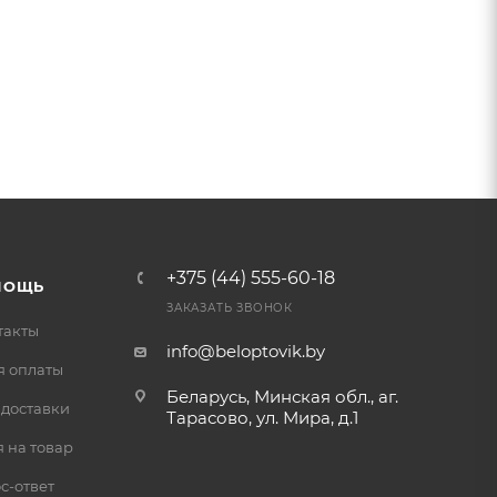
+375 (44) 555-60-18
МОЩЬ
ЗАКАЗАТЬ ЗВОНОК
такты
info@beloptovik.by
я оплаты
Беларусь, Минская обл., аг.
 доставки
Тарасово, ул. Мира, д.1
 на товар
с-ответ