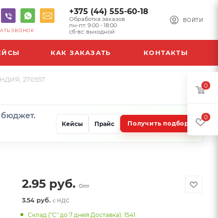
+375 (44) 555-60-18
Обработка заказов
ВОЙТИ
пн-пт: 9:00 - 18:00
АТЬ ЗВОНОК
сб-вс: выходной
ЕЙСЫ
КАК ЗАКАЗАТЬ
КОНТАКТЫ
АНДИЯ, 270557
0
и бюджет.
0
Получить подбор
Кейсы
Прайс
2.95
руб.
Опт
3.54 руб.
с НДС
Склад ("С" до 7 дней Доставка): 1541