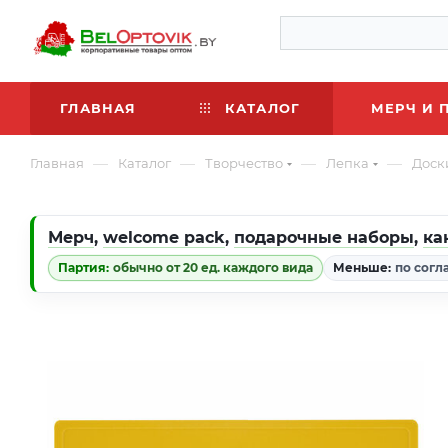
ГЛАВНАЯ
КАТАЛОГ
МЕРЧ И 
—
—
—
—
Главная
Каталог
Творчество
Лепка
Доск
Мерч
,
welcome pack
,
подарочные наборы
,
ка
Партия:
обычно от 20 ед. каждого вида
Меньше:
по согл