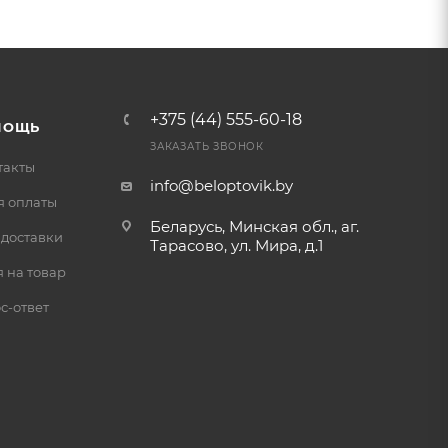
+375 (44) 555-60-18
МОЩЬ
ЗАКАЗАТЬ ЗВОНОК
такты
info@beloptovik.by
я оплаты
Беларусь, Минская обл., аг.
 доставки
Тарасово, ул. Мира, д.1
 на товар
с-ответ