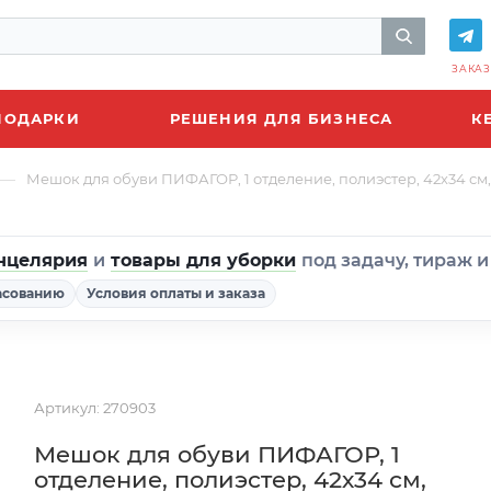
ЗАКАЗ
ПОДАРКИ
РЕШЕНИЯ ДЛЯ БИЗНЕСА
К
—
Мешок для обуви ПИФАГОР, 1 отделение, полиэстер, 42х34 см, "
нцелярия
и
товары для уборки
под задачу, тираж 
асованию
Условия оплаты и заказа
Артикул:
270903
Мешок для обуви ПИФАГОР, 1
отделение, полиэстер, 42х34 см,