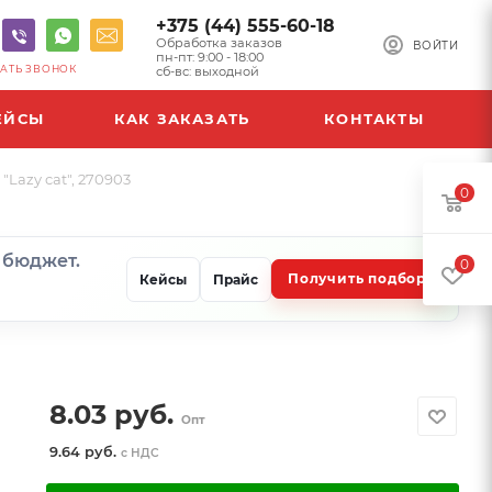
+375 (44) 555-60-18
Обработка заказов
ВОЙТИ
пн-пт: 9:00 - 18:00
АТЬ ЗВОНОК
сб-вс: выходной
ЕЙСЫ
КАК ЗАКАЗАТЬ
КОНТАКТЫ
Lazy cat", 270903
0
и бюджет.
0
Получить подбор
Кейсы
Прайс
8.03
руб.
Опт
9.64 руб.
с НДС