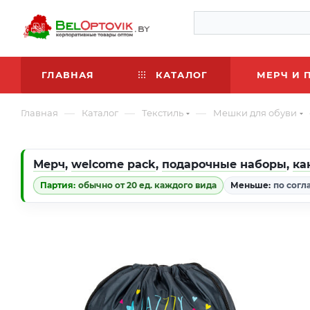
ГЛАВНАЯ
КАТАЛОГ
МЕРЧ И 
—
—
—
Главная
Каталог
Текстиль
Мешки для обуви
Мерч
,
welcome pack
,
подарочные наборы
,
ка
Партия:
обычно от 20 ед. каждого вида
Меньше:
по согл