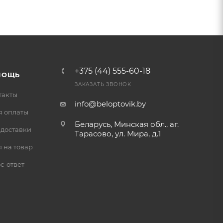
+375 (44) 555-60-18
МОЩЬ
ЗАКАЗАТЬ ЗВОНОК
такты
info@beloptovik.by
я оплаты
Беларусь, Минская обл., аг.
 доставки
Тарасово, ул. Мира, д.1
 на товар
с-ответ