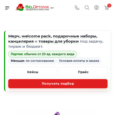
0
Мерч
,
welcome pack
,
подарочные наборы
,
канцелярия
и
товары для уборки
под задачу,
тираж и бюджет.
Партия:
обычно от 20 ед. каждого вида
Меньше:
по согласованию
Условия оплаты и заказа
Кейсы
Прайс
Получить подбор