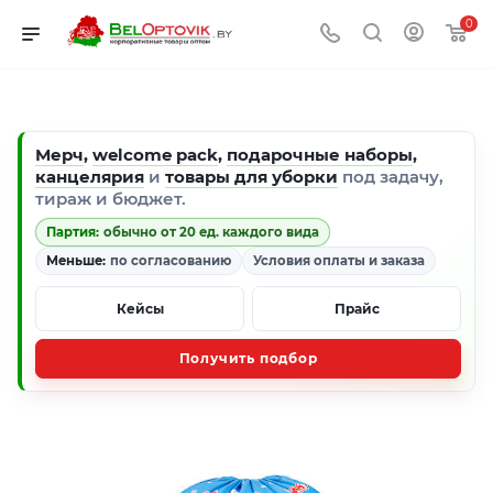
0
Мерч
,
welcome pack
,
подарочные наборы
,
канцелярия
и
товары для уборки
под задачу,
тираж и бюджет.
Партия:
обычно от 20 ед. каждого вида
Меньше:
по согласованию
Условия оплаты и заказа
Кейсы
Прайс
Получить подбор