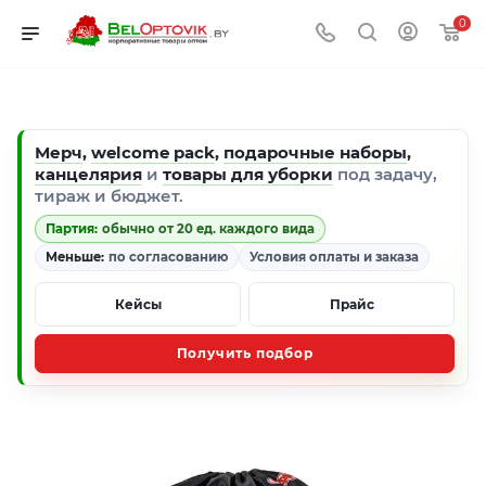
0
Мерч
,
welcome pack
,
подарочные наборы
,
канцелярия
и
товары для уборки
под задачу,
тираж и бюджет.
Партия:
обычно от 20 ед. каждого вида
Меньше:
по согласованию
Условия оплаты и заказа
Кейсы
Прайс
Получить подбор