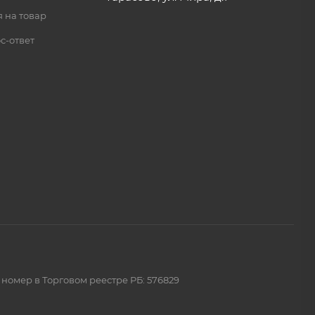
 на товар
с-ответ
 номер в Торговом реестре РБ: 576829