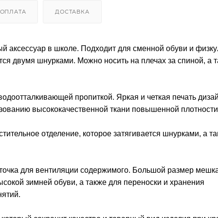
ОПЛАТА
ДОСТАВКА
ксессуар в школе. Подходит для сменной обуви и физку
ся двумя шнурками. Можно носить на плечах за спиной, а т
водоотталкивающей пропиткой. Яркая и четкая печать диза
ьзованию высококачественной ткани повышенной плотности
тительное отделение, которое затягивается шнурками, а т
еточка для вентиляции содержимого. Большой размер мешка
ысокой зимней обуви, а также для переноски и хранения
нятий.