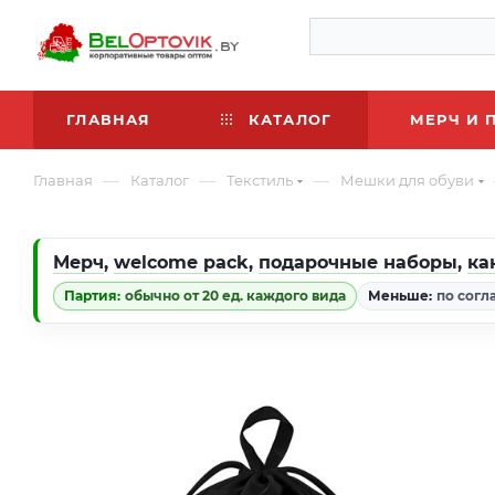
ГЛАВНАЯ
КАТАЛОГ
МЕРЧ И 
—
—
—
Главная
Каталог
Текстиль
Мешки для обуви
Мерч
,
welcome pack
,
подарочные наборы
,
ка
Партия:
обычно от 20 ед. каждого вида
Меньше:
по согл