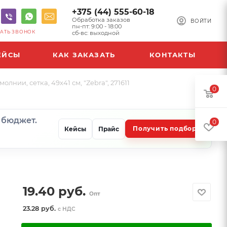
+375 (44) 555-60-18
Обработка заказов
ВОЙТИ
пн-пт: 9:00 - 18:00
АТЬ ЗВОНОК
сб-вс: выходной
ЕЙСЫ
КАК ЗАКАЗАТЬ
КОНТАКТЫ
ии, сетка, 49х41 см, "Zebra", 271611
0
и бюджет.
0
Получить подбор
Кейсы
Прайс
19.40
руб.
Опт
23.28 руб.
с НДС