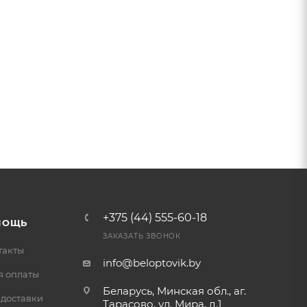
+375 (44) 555-60-18
МОЩЬ
ЗАКАЗАТЬ ЗВОНОК
такты
info@beloptovik.by
я оплаты
Беларусь, Минская обл., аг.
 доставки
Тарасово, ул. Мира, д.1