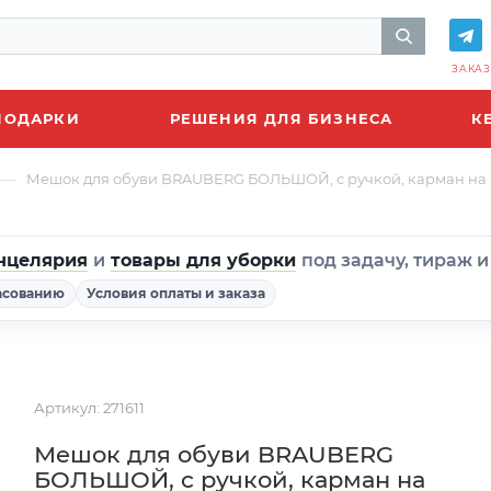
ЗАКАЗ
ПОДАРКИ
РЕШЕНИЯ ДЛЯ БИЗНЕСА
К
—
Мешок для обуви BRAUBERG БОЛЬШОЙ, с ручкой, карман на молн
нцелярия
и
товары для уборки
под задачу, тираж 
асованию
Условия оплаты и заказа
Артикул:
271611
Мешок для обуви BRAUBERG
БОЛЬШОЙ, с ручкой, карман на