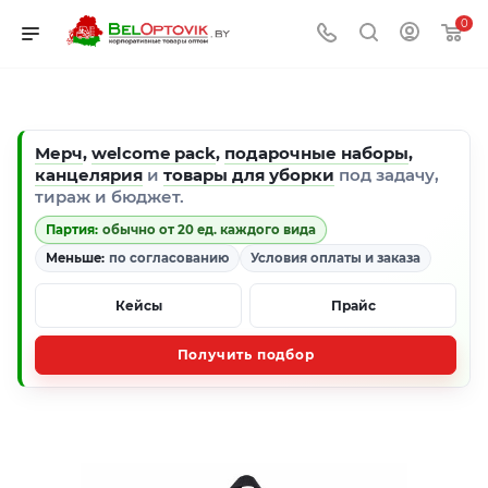
0
Мерч
,
welcome pack
,
подарочные наборы
,
канцелярия
и
товары для уборки
под задачу,
тираж и бюджет.
Партия:
обычно от 20 ед. каждого вида
Меньше:
по согласованию
Условия оплаты и заказа
Кейсы
Прайс
Получить подбор