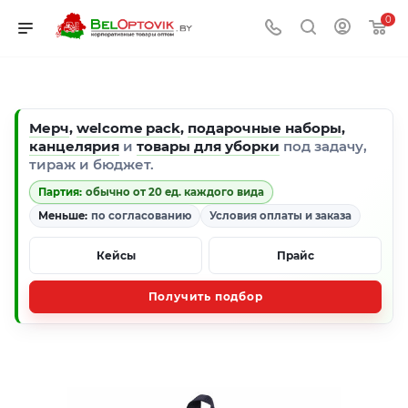
0
Мерч
,
welcome pack
,
подарочные наборы
,
канцелярия
и
товары для уборки
под задачу,
тираж и бюджет.
Партия:
обычно от 20 ед. каждого вида
Меньше:
по согласованию
Условия оплаты и заказа
Кейсы
Прайс
Получить подбор