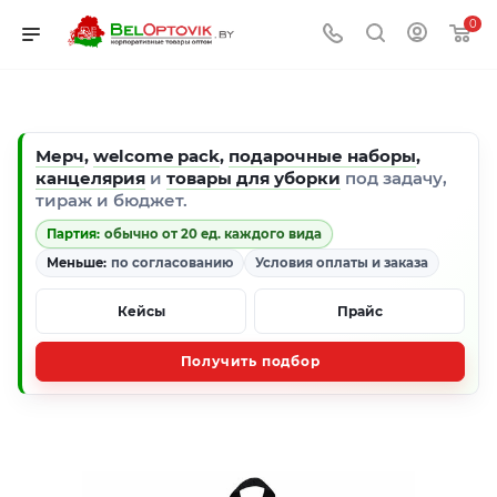
0
Мерч
,
welcome pack
,
подарочные наборы
,
канцелярия
и
товары для уборки
под задачу,
тираж и бюджет.
Партия:
обычно от 20 ед. каждого вида
Меньше:
по согласованию
Условия оплаты и заказа
Кейсы
Прайс
Получить подбор