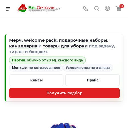
0
Мерч
,
welcome pack
,
подарочные наборы
,
канцелярия
и
товары для уборки
под задачу,
тираж и бюджет.
Партия:
обычно от 20 ед. каждого вида
Меньше:
по согласованию
Условия оплаты и заказа
Кейсы
Прайс
Получить подбор