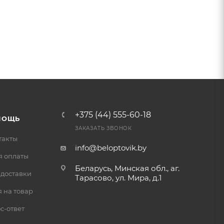
+375 (44) 555-60-18
МОЩЬ
ЗАКАЗАТЬ ЗВОНОК
такты
info@beloptovik.by
я оплаты
Беларусь, Минская обл., аг.
 доставки
Тарасово, ул. Мира, д.1
 на товар
с-ответ