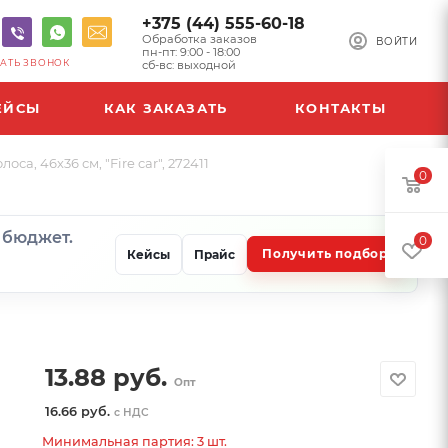
+375 (44) 555-60-18
Обработка заказов
ВОЙТИ
пн-пт: 9:00 - 18:00
АТЬ ЗВОНОК
сб-вс: выходной
ЕЙСЫ
КАК ЗАКАЗАТЬ
КОНТАКТЫ
 46х36 см, "Fire car", 272411
0
и бюджет.
0
Получить подбор
Кейсы
Прайс
13.88
руб.
Опт
16.66 руб.
с НДС
Минимальная партия: 3 шт.