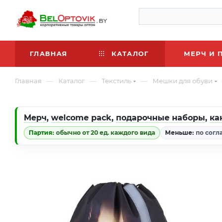
ГЛАВНАЯ
КАТАЛОГ
МЕРЧ И 
—
—
—
Главная
Каталог
Текстиль
Мешки для обуви
Мерч
,
welcome pack
,
подарочные наборы
,
ка
Партия:
обычно от 20 ед. каждого вида
Меньше:
по согл