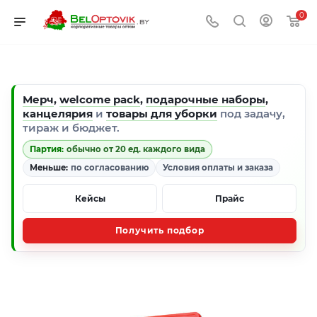
0
Мерч
,
welcome pack
,
подарочные наборы
,
канцелярия
и
товары для уборки
под задачу,
тираж и бюджет.
Партия:
обычно от 20 ед. каждого вида
Меньше:
по согласованию
Условия оплаты и заказа
Кейсы
Прайс
Получить подбор