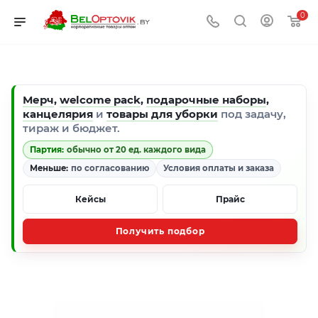
0
Мерч
,
welcome pack
,
подарочные наборы
,
канцелярия
и
товары для уборки
под задачу,
тираж и бюджет.
Партия:
обычно от 20 ед. каждого вида
Меньше:
по согласованию
Условия оплаты и заказа
Кейсы
Прайс
Получить подбор