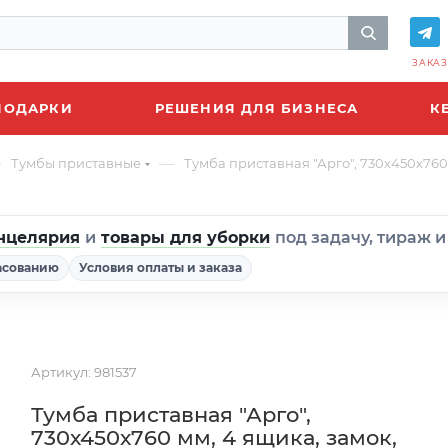
ЗАКАЗ
ПОДАРКИ
РЕШЕНИЯ ДЛЯ БИЗНЕСА
К
—
—
Тумбы приставные
Тумба приставная "Арго", 730х450х76
нцелярия
и
товары для уборки
под задачу, тираж 
асованию
Условия оплаты и заказа
Артикул:
981537
Тумба приставная "Арго",
730х450х760 мм, 4 ящика, замок,