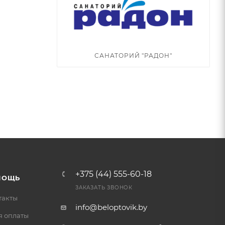
САНАТОРИЙ "РАДОН"
+375 (44) 555-60-18
МОЩЬ
ЗАКАЗАТЬ ЗВОНОК
такты
info@beloptovik.by
я оплаты