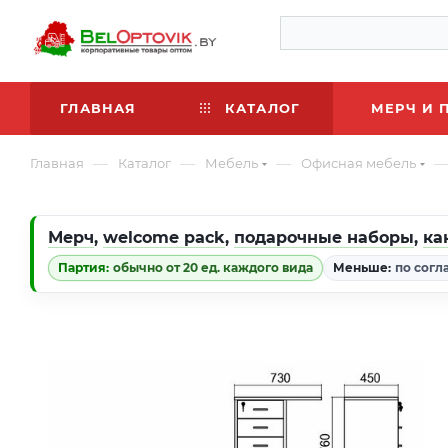
ГЛАВНАЯ
КАТАЛОГ
МЕРЧ И 
—
—
—
Главная
Каталог
Мебель
Офисная мебель
Мерч
,
welcome pack
,
подарочные наборы
,
ка
Партия:
обычно от 20 ед. каждого вида
Меньше:
по согл