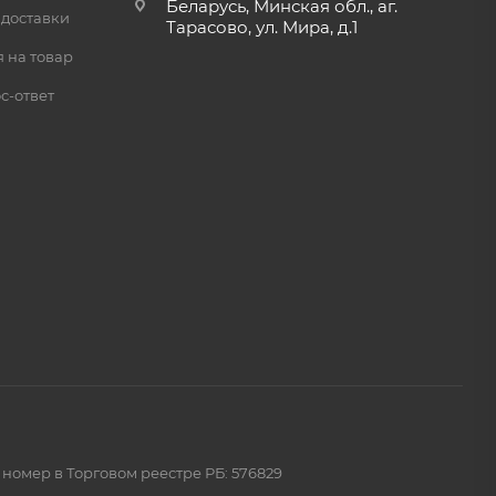
Беларусь, Минская обл., аг.
 доставки
Тарасово, ул. Мира, д.1
 на товар
с-ответ
 номер в Торговом реестре РБ: 576829