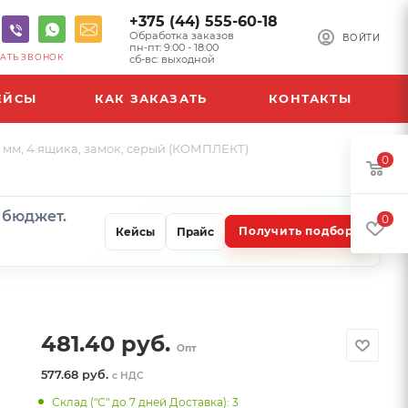
+375 (44) 555-60-18
Обработка заказов
ВОЙТИ
пн-пт: 9:00 - 18:00
АТЬ ЗВОНОК
сб-вс: выходной
ЕЙСЫ
КАК ЗАКАЗАТЬ
КОНТАКТЫ
0 мм, 4 ящика, замок, серый (КОМПЛЕКТ)
0
и бюджет.
0
Получить подбор
Кейсы
Прайс
481.40
руб.
Опт
577.68 руб.
с НДС
Склад ("С" до 7 дней Доставка): 3