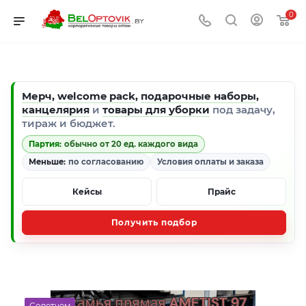
0
Мерч
,
welcome pack
,
подарочные наборы
,
канцелярия
и
товары для уборки
под задачу,
тираж и бюджет.
Партия:
обычно от 20 ед. каждого вида
Меньше:
по согласованию
Условия оплаты и заказа
Кейсы
Прайс
Получить подбор
Советуем