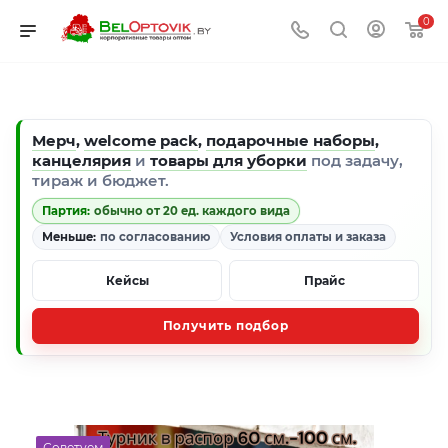
0
Мерч
,
welcome pack
,
подарочные наборы
,
канцелярия
и
товары для уборки
под задачу,
тираж и бюджет.
Партия:
обычно от 20 ед. каждого вида
Меньше:
по согласованию
Условия оплаты и заказа
Кейсы
Прайс
Получить подбор
Советуем